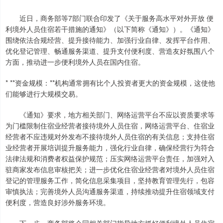
近日，商务部等7部门联合印发了《关于服务高水平对外开放 便
利境外人员住宿若干措施的通知》（以下简称《通知》）。《通知》
围绕依法合规经营、提升接待能力、加强行业自律、发挥平台作用、
优化登记管理、畅通服务渠道、提升支付便利度、营造友好氛围八个
方面，推动进一步便利境外人员在国内住宿。
* **资金规模：**机构通常拥有比个人投资者更大的资金规模，这使他
们能够进行大规模交易。
《通知》要求，地方相关部门、网络运营平台不应以资质要求等
为门槛限制住宿业经营者接待境外人员住宿，网络运营平台、住宿业
经营者不应违规对外发布不接待境外人员住宿的有关信息；支持住宿
业经营者开展培训提升服务能力，强化行业自律，确保经营行为符合
法律法规和消费者权益保护规范；压实网络运营平台责任，加强对入
驻商家发布信息审核把关；进一步优化住宿业经营者对境外人员住宿
登记的管理服务工作，简化信息采集项目，坚持教育管理先行，包容
审慎执法；完善境外人员沟通服务渠道，持续推动提升住宿领域支付
便利度，营造良好涉外服务环境。