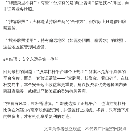
- **牌照类型不符**：有些平台持有的是“商业咨询”“信息技术”牌照，而
非证券业务牌照。
- **挂靠牌照**：声称是某持牌券商的“合作方”，但实际上只是借用牌
照宣传。
- **境外牌照滥用**：持有偏远地区（如瓦努阿图、塞舌尔）的牌照，
这些地区监管形同虚设。
## 结语：安全永远是第一位的
回到最初的问题：**股票杠杆平台哪个正规？** 答案不是某个具体的
平台名称，而是一套验证逻辑——**查牌照、核资金、看口碑**。在杠
杆交易中，本金安全远比收益率更重要。建议投资者优先选择国内券
商融资融券，或经过严格验证的香港持牌券商。
**投资有风险，杠杆需谨慎。** 即使选择了正规平台，也请控制杠杆
比例在2倍以内南京股票配资网，并设置好止损线。毕竟，只有活下来
的投资者，才有机会享受复利的奇迹。
文章为作者独立观点，不代表广州配资网观点