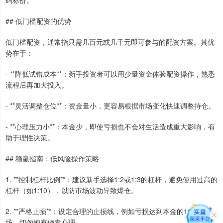
码标价。
## 低门槛配资的优势
低门槛配资，通常指只需几百元或几千元即可参与的配资方案。其优
势在于：
- **降低试错成本**：新手投资者可以用少量资金体验配资操作，熟悉
流程后再加大投入。
- **灵活调整仓位**：资金量小，更容易根据市场变化快速调整持仓。
- **心理压力小**：本金少，即使亏损也不会对生活造成重大影响，有
助于理性决策。
## 稳赢指南：低风险操作策略
1. **控制杠杆比例**：建议新手选择1:2或1:3的杠杆，避免使用过高的
杠杆（如1:10），以防市场波动导致爆仓。
2. **严格止损**：设定合理的止损线，例如亏损达到本金的10%即离
场。切勿抱有侥幸心理。